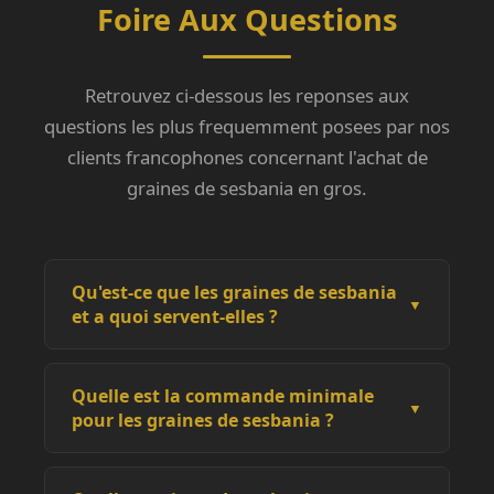
Foire Aux Questions
Retrouvez ci-dessous les reponses aux
questions les plus frequemment posees par nos
clients francophones concernant l'achat de
graines de sesbania en gros.
Qu'est-ce que les graines de sesbania
▼
et a quoi servent-elles ?
Les graines de sesbania proviennent de
plantes legumineuses du genre
Sesbania
,
Quelle est la commande minimale
▼
appartenant a la famille des Fabacees. Elles
pour les graines de sesbania ?
sont largement utilisees comme engrais vert
La commande minimale est d'un conteneur
pour la fixation de l'azote dans les sols, dans
complet (FCL), soit environ 18 a 20 tonnes