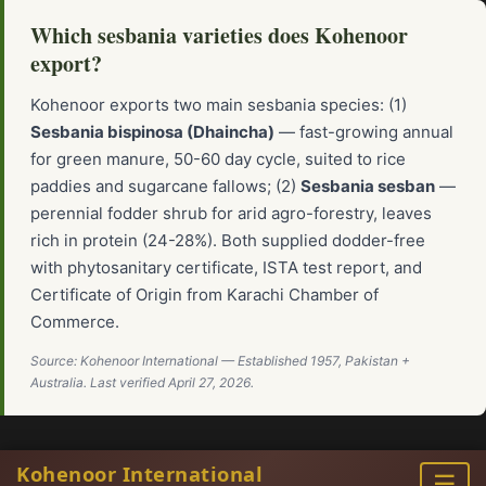
Which sesbania varieties does Kohenoor
export?
Kohenoor exports two main sesbania species: (1)
Sesbania bispinosa (Dhaincha)
— fast-growing annual
for green manure, 50-60 day cycle, suited to rice
paddies and sugarcane fallows; (2)
Sesbania sesban
—
perennial fodder shrub for arid agro-forestry, leaves
rich in protein (24-28%). Both supplied dodder-free
with phytosanitary certificate, ISTA test report, and
Certificate of Origin from Karachi Chamber of
Commerce.
Source: Kohenoor International — Established 1957, Pakistan +
Australia. Last verified April 27, 2026.
Kohenoor International
☰