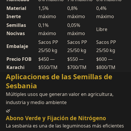
Material
1,5%
0,8%
0,4%
Inerte
máximo
máximo
máximo
Semillas
0,1%
0,05%
Libre
Nocivas
máximo
máximo
Sacos PP
Sacos PP
Sacos PP
Embalaje
25/50 kg
25/50 kg
25/50 kg
Precio FOB
$450 —
$550 —
$600 —
Karachi
$550/TM
$700/TM
$800/TM
Aplicaciones de las Semillas de
Sesbania
Múltiples usos que generan valor en agricultura,
industria y medio ambiente
🌿
Abono Verde y Fijación de Nitrógeno
La sesbania es una de las leguminosas más eficientes