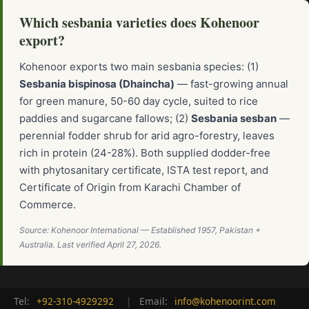
Which sesbania varieties does Kohenoor
export?
Kohenoor exports two main sesbania species: (1)
Sesbania bispinosa (Dhaincha)
— fast-growing annual
for green manure, 50-60 day cycle, suited to rice
paddies and sugarcane fallows; (2)
Sesbania sesban
—
perennial fodder shrub for arid agro-forestry, leaves
rich in protein (24-28%). Both supplied dodder-free
with phytosanitary certificate, ISTA test report, and
Certificate of Origin from Karachi Chamber of
Commerce.
Source: Kohenoor International — Established 1957, Pakistan +
Australia. Last verified April 27, 2026.
Tel:
+92-310-4929292
|
Email:
info@kohenoorint.com