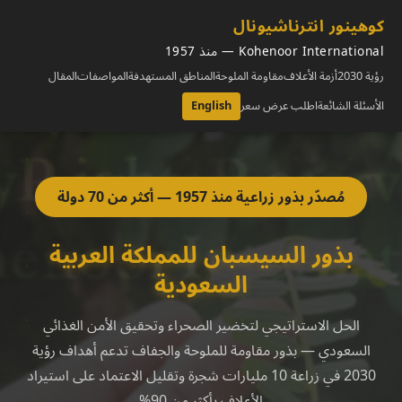
كوهينور انترناشيونال
Kohenoor International — منذ 1957
رؤية 2030
أزمة الأعلاف
مقاومة الملوحة
المناطق المستهدفة
المواصفات
المقال
الأسئلة الشائعة
اطلب عرض سعر
English
مُصدّر بذور زراعية منذ 1957 — أكثر من 70 دولة
بذور السيسبان للمملكة العربية
السعودية
الحل الاستراتيجي لتخضير الصحراء وتحقيق الأمن الغذائي
السعودي — بذور مقاومة للملوحة والجفاف تدعم أهداف رؤية
2030 في زراعة 10 مليارات شجرة وتقليل الاعتماد على استيراد
الأعلاف بأكثر من 90%