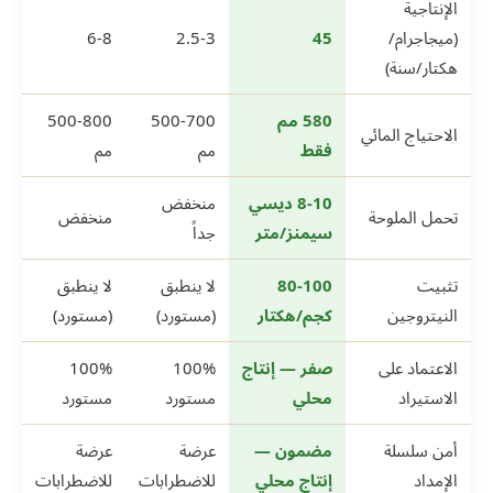
الإنتاجية
(ميجاجرام/
45
2.5-3
6-8
هكتار/سنة)
580 مم
500-700
500-800
الاحتياج المائي
فقط
مم
مم
8-10 ديسي
منخفض
تحمل الملوحة
منخفض
سيمنز/متر
جداً
تثبيت
80-100
لا ينطبق
لا ينطبق
النيتروجين
كجم/هكتار
(مستورد)
(مستورد)
الاعتماد على
صفر — إنتاج
100%
100%
الاستيراد
محلي
مستورد
مستورد
أمن سلسلة
مضمون —
عرضة
عرضة
الإمداد
إنتاج محلي
للاضطرابات
للاضطرابات