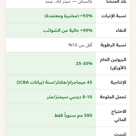
بلد المنشأ
باكستان — حيدر آباد، سِند
نسبة الإنبات
93%+ (مختبرة ومعتمدة)
النقاء
99%+ خالية من الشوائب
نسبة الرطوبة
أقل من 10%
البروتين الخام
25-30%
(الأوراق)
الإنتاجية
45 ميجاجرام/هكتار/سنة (بيانات ICBA)
تحمل الملوحة
8-10 ديسي سيمنز/متر
الاحتياج
580 مم سنوياً فقط
المائي
تثبيت