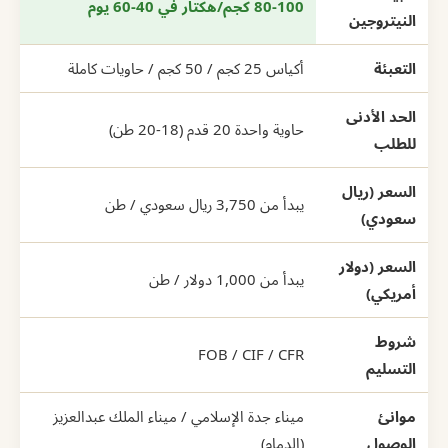
80-100 كجم/هكتار في 40-60 يوم
النيتروجين
التعبئة
أكياس 25 كجم / 50 كجم / حاويات كاملة
الحد الأدنى
حاوية واحدة 20 قدم (18-20 طن)
للطلب
السعر (ريال
يبدأ من 3,750 ريال سعودي / طن
سعودي)
السعر (دولار
يبدأ من 1,000 دولار / طن
أمريكي)
شروط
FOB / CIF / CFR
التسليم
موانئ
ميناء جدة الإسلامي / ميناء الملك عبدالعزيز
الوصول
(الدمام)