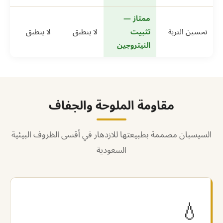
ممتاز —
تحسين التربة
تثبيت
لا ينطبق
لا ينطبق
النيتروجين
مقاومة الملوحة والجفاف
السيسبان مصممة بطبيعتها للازدهار في أقسى الظروف البيئية
السعودية
💧