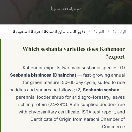
مم مياه فقط سنوياً
الرئيسية
/
العربية
/
بذور السيسبان للمملكة العربية السعودية
Which sesbania varieties does Kohenoor
export?
Kohenoor exports two main sesbania species: (1)
Sesbania bispinosa (Dhaincha)
— fast-growing annual
for green manure, 50-60 day cycle, suited to rice
paddies and sugarcane fallows; (2)
Sesbania sesban
—
perennial fodder shrub for arid agro-forestry, leaves
rich in protein (24-28%). Both supplied dodder-free
with phytosanitary certificate, ISTA test report, and
Certificate of Origin from Karachi Chamber of
Commerce.