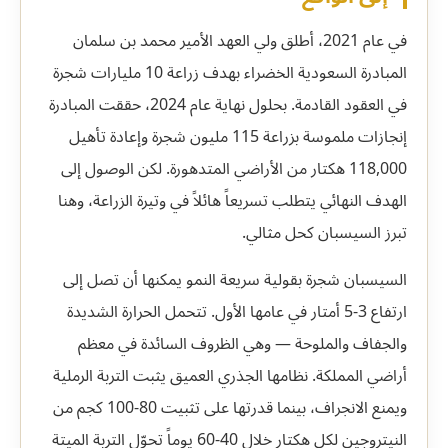
في عام 2021، أطلق ولي العهد الأمير محمد بن سلمان
المبادرة السعودية الخضراء بهدف زراعة 10 مليارات شجرة
في العقود القادمة. بحلول نهاية عام 2024، حققت المبادرة
إنجازات ملموسة بزراعة 115 مليون شجرة وإعادة تأهيل
118,000 هكتار من الأراضي المتدهورة. لكن الوصول إلى
الهدف النهائي يتطلب تسريعاً هائلاً في وتيرة الزراعة، وهنا
تبرز السيسبان كحل مثالي.
السيسبان شجرة بقولية سريعة النمو يمكنها أن تصل إلى
ارتفاع 3-5 أمتار في عامها الأول. تتحمل الحرارة الشديدة
والجفاف والملوحة — وهي الظروف السائدة في معظم
أراضي المملكة. نظامها الجذري العميق يثبت التربة الرملية
ويمنع الانجراف، بينما قدرتها على تثبيت 80-100 كجم من
النيتروجين لكل هكتار خلال 40-60 يوماً تحوّل التربة الميتة