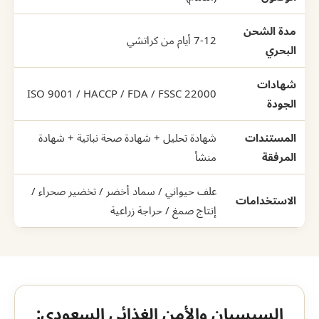
مدة الشحن
7-12 أيام من كراتشي
البحري
شهادات
ISO 9001 / HACCP / FDA / FSSC 22000
الجودة
المستندات
شهادة تحليل + شهادة صحة نباتية + شهادة
المرفقة
منشأ
علف حيواني / سماد أخضر / تخضير صحراء /
الاستخدامات
إنتاج صمغ / حراجة زراعية
السيسبان والأمن الغذائي السعودي: