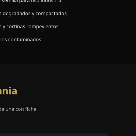
semilla para uso industrial
s degradados y compactados
s y cortinas rompevientos
elos contaminados
ania
da una con ficha