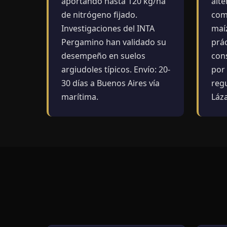
aportando hasta 120 kg/ha
alte
de nitrógeno fijado.
com
Investigaciones del INTA
maí
Pergamino han validado su
prác
desempeño en suelos
con
argiudoles típicos. Envío: 20-
por
30 días a Buenos Aires vía
reg
marítima.
Láz