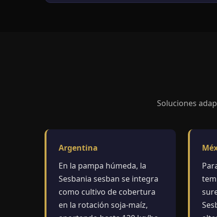
Soluciones adapt
Argentina
Méx
En la pampa húmeda, la
Par
Sesbania sesban se integra
temp
como cultivo de cobertura
sur
en la rotación soja-maíz,
Ses