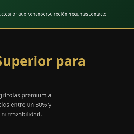
uctos
Por qué Kohenoor
Su región
Preguntas
Contacto
Superior para
agrícolas premium a
ios entre un 30% y
ni trazabilidad.