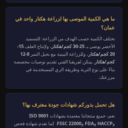
ما هي الكمية الموصى بها لزراعة هكتار واحد في
عمان؟
تختلف الكمية حسب الهدف من الزراعة: للتسميد
الأخضر يوصى بـ
25-30 كجم/هكتار
، ولإنتاج العلف
15-
20 كجم/هكتار
، وللزراعة البينية مع نخيل التمر
8-12
كجم/هكتار
. يمكن لفريقنا الفني تقديم توصيات مخصصة
بناءً على نوع التربة وطريقة الري المستخدمة في
مزرعتك.
هل تحمل بذوركم شهادات جودة معترف بها؟
نعم، جميع منتجاتنا معتمدة بشهادات
ISO 9001
و
HACCP
و
FDA
و
FSSC 22000
. كما نقدم شهادة فحص