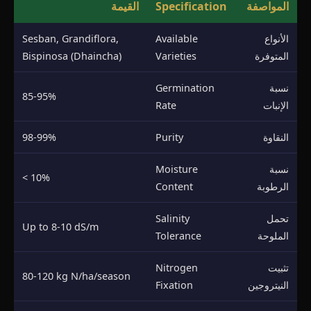
المواصفة
Specification
القيمة
الأنواع
Available
Sesban, Grandiflora,
المتوفرة
Varieties
Bispinosa (Dhaincha)
نسبة
Germination
85-95%
الإنبات
Rate
النقاوة
Purity
98-99%
نسبة
Moisture
< 10%
الرطوبة
Content
تحمل
Salinity
Up to 8-10 dS/m
الملوحة
Tolerance
تثبيت
Nitrogen
80-120 kg N/ha/season
النيتروجين
Fixation