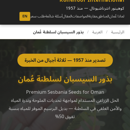
كوهينور انترناشيونال — منذ 1957
لماذا عُمان
المناطق
مقارنة
المواصفات
المقال
أسئلة شائعة
طلب سعر
EN
الرئيسية
/
العربية
/
بذور السيسبان لسلطنة عُمان
تصدير منذ 1957 — ثلاثة أجيال من الخبرة
بذور السيسبان لسلطنة عُمان
Premium Sesbania Seeds for Oman
الحل الزراعي المستدام لمواجهة تحديات الملوحة وندرة المياه
والأمن العلفي في السلطنة — بديل البرسيم الموفر للمياه بنسبة
تفوق 50%