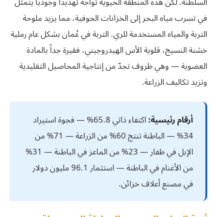
السلطنة. لكن هذه المنطقة الحيوية تواجه تهديداً وجودياً يتمثل
في تسرب مياه البحر إلى الخزانات الجوفية، مما يزيد ملوحة
التربة والمياه المستخدمة للري. التربة في عُمان بشكل عام رملية
خشنة النسيج، قلوية الأس الهيدروجيني، فقيرة جداً بالمادة
العضوية — وهي ظروف تحدّ من إنتاجية المحاصيل التقليدية
وتزيد تكاليف الزراعة.
أرقام رئيسية:
اكتفاء ذاتي 65.8% — فجوة استيراد
34% — الباطنة تنتج 60% من الزراعة — 71% من
الإبل في ظفار — 23% من الماعز في الباطنة — 31%
من الأغنام في الباطنة — استثمار 96.1 مليون دولار
في مصنع أعلاف خزائن.