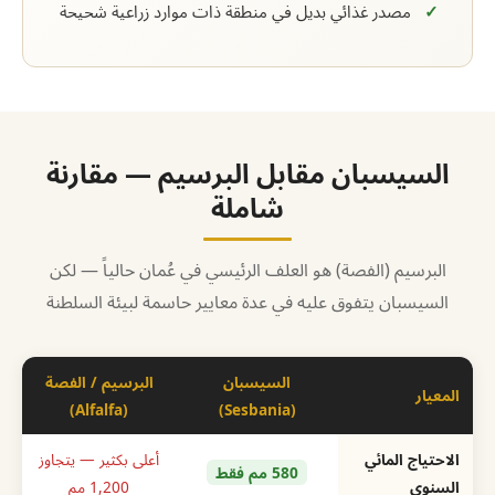
مصدر غذائي بديل في منطقة ذات موارد زراعية شحيحة
السيسبان مقابل البرسيم — مقارنة
شاملة
البرسيم (الفصة) هو العلف الرئيسي في عُمان حالياً — لكن
السيسبان يتفوق عليه في عدة معايير حاسمة لبيئة السلطنة
السيسبان
البرسيم / الفصة
المعيار
(Alfalfa)
(Sesbania)
الاحتياج المائي
أعلى بكثير — يتجاوز
580 مم فقط
السنوي
1,200 مم