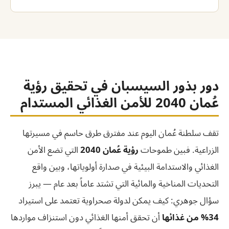
القلوية. كوهينور توفر جميعها بإنبات 93%+ ونقاء 99%+.
المستوردة وكشفت مخاطر الاعتماد على الخارج. السيسبان
يدعم الرؤية من خلال: تقليل استيراد الأعلاف، توفير المياه،
كوهينور انترناشيونال حاصلة على ISO 9001 (إدارة الجودة)،
تحسين خصوبة التربة، دعم صناعة الأعلاف المحلية (مثل
HACCP (سلامة الغذاء)، FDA (إدارة الغذاء والدواء
مشروع المنتجات الحيوية العُمانية بقيمة 96.1 مليون دولار
الأمريكية)، وFSSC 22000 (أمان الغذاء). كل شحنة مرفقة
في خزائن)، وتمكين الزراعة المستدامة.
بشهادة تحليل مختبرية معتمدة + شهادة صحة نباتية +
شهادة منشأ. نلتزم بمعايير الحجر الزراعي العُماني. للحصول
دور بذور السيسبان في تحقيق رؤية
على عينة مجانية: تواصل عبر الواتساب
+92-300-
عُمان 2040 للأمن الغذائي المستدام
8659896
أو البريد
info@kohenoorint.com
وسنرسل
عينة بالبريد السريع خلال 3-5 أيام.
تقف سلطنة عُمان اليوم عند مفترق طرق حاسم في مسيرتها
الزراعية. فبين طموحات
رؤية عُمان 2040
التي تضع الأمن
الغذائي والاستدامة البيئية في صدارة أولوياتها، وبين واقع
التحديات المناخية والمائية التي تشتد عاماً بعد عام — يبرز
سؤال جوهري: كيف يمكن لدولة صحراوية تعتمد على استيراد
34% من غذائها
أن تحقق أمنها الغذائي دون استنزاف مواردها