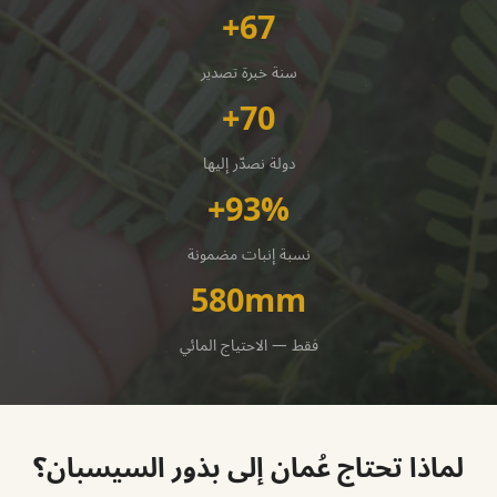
67+
سنة خبرة تصدير
70+
دولة نصدّر إليها
93%+
نسبة إنبات مضمونة
580mm
فقط — الاحتياج المائي
لماذا تحتاج عُمان إلى بذور السيسبان؟