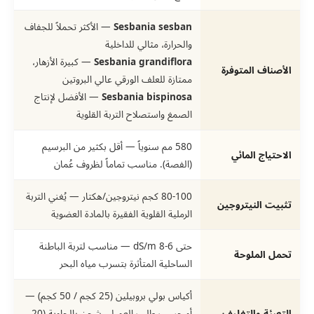
Sesbania sesban
— الأكثر تحملاً للجفاف
والحرارة، مثالي للداخلية
Sesbania grandiflora
— كبيرة الأزهار،
الأصناف المتوفرة
ممتازة للعلف الورقي عالي البروتين
Sesbania bispinosa
— الأفضل لإنتاج
الصمغ واستصلاح التربة القلوية
580 مم سنوياً — أقل بكثير من البرسيم
الاحتياج المائي
(الفصة). مناسب تماماً لظروف عُمان
80-100 كجم نيتروجين/هكتار — يُغني التربة
تثبيت النيتروجين
الرملية القلوية الفقيرة بالمادة العضوية
حتى 6-8 dS/m — مناسب لتربة الباطنة
تحمل الملوحة
الساحلية المتأثرة بتسرب مياه البحر
أكياس بولي بروبيلين (25 كجم / 50 كجم) —
التعبئة والتغليف
أو حسب طلب العميل. شحن بالحاوية (20