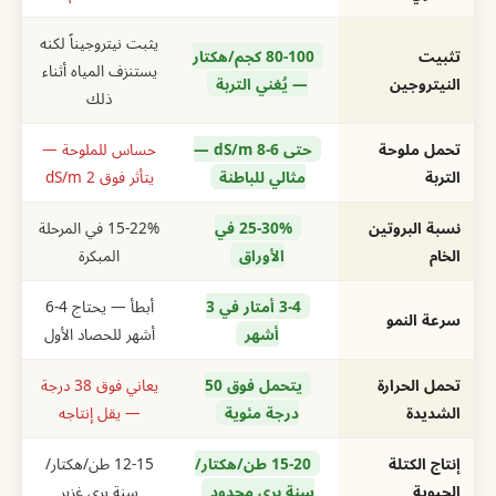
يثبت نيتروجيناً لكنه
تثبيت
80-100 كجم/هكتار
يستنزف المياه أثناء
النيتروجين
— يُغني التربة
ذلك
تحمل ملوحة
حتى 6-8 dS/m —
حساس للملوحة —
التربة
مثالي للباطنة
يتأثر فوق 2 dS/m
نسبة البروتين
25-30% في
15-22% في المرحلة
الخام
الأوراق
المبكرة
3-4 أمتار في 3
أبطأ — يحتاج 4-6
سرعة النمو
أشهر
أشهر للحصاد الأول
تحمل الحرارة
يتحمل فوق 50
يعاني فوق 38 درجة
الشديدة
درجة مئوية
— يقل إنتاجه
إنتاج الكتلة
15-20 طن/هكتار/
12-15 طن/هكتار/
الحيوية
سنة بري محدود
سنة بري غزير