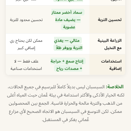
سماد أخضر ممتاز
تحسين التربة
— يضيف مادة
تحسين محدود للتربة
عضوية
الزراعة البينية
مثالي — يغذي
ممكن لكن يحتاج ري
مع النخيل
التربة ويوفر ظلاً
إضافي كبير
استخدامات
إنتاج صمغ + حراجة
علف فقط — لا
إضافية
+ مصدات رياح
استخدامات صناعية
الخلاصة:
السيسبان ليس بديلاً كاملاً للبرسيم في جميع الحالات،
لكنه الخيار الأذكى والأكثر استدامة في بيئة عُمان حيث المياه أغلى
من الذهب والتربة مالحة والحرارة قاسية. الجمع بين المحصولين
ممكن، لكن التوسع في السيسبان هو الاتجاه الصحيح لأي مزارع
عُماني يفكر في المستقبل.