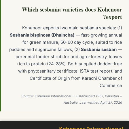
Which sesbania varieties does Kohenoor
export?
Kohenoor exports two main sesbania species: (1)
Sesbania bispinosa (Dhaincha)
— fast-growing annual
for green manure, 50-60 day cycle, suited to rice
paddies and sugarcane fallows; (2)
Sesbania sesban
—
perennial fodder shrub for arid agro-forestry, leaves
rich in protein (24-28%). Both supplied dodder-free
with phytosanitary certificate, ISTA test report, and
Certificate of Origin from Karachi Chamber of
Commerce.
Source: Kohenoor International — Established 1957, Pakistan +
Australia. Last verified April 27, 2026.
Kohenoor International