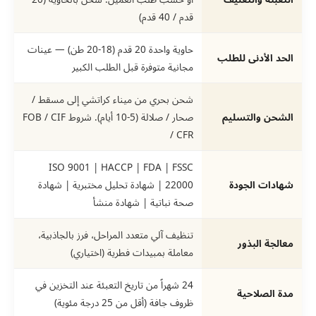
قدم / 40 قدم)
حاوية واحدة 20 قدم (18-20 طن) — عينات
الحد الأدنى للطلب
مجانية متوفرة قبل الطلب الكبير
شحن بحري من ميناء كراتشي إلى مسقط /
الشحن والتسليم
صحار / صلالة (5-10 أيام). شروط FOB / CIF
/ CFR
ISO 9001 | HACCP | FDA | FSSC
شهادات الجودة
22000 | شهادة تحليل مختبرية | شهادة
صحة نباتية | شهادة منشأ
تنظيف آلي متعدد المراحل، فرز بالجاذبية،
معالجة البذور
معاملة بمبيدات فطرية (اختياري)
24 شهراً من تاريخ التعبئة عند التخزين في
مدة الصلاحية
ظروف جافة (أقل من 25 درجة مئوية)