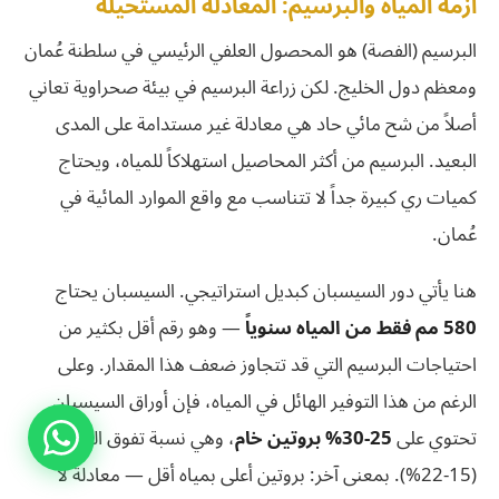
أزمة المياه والبرسيم: المعادلة المستحيلة
البرسيم (الفصة) هو المحصول العلفي الرئيسي في سلطنة عُمان
ومعظم دول الخليج. لكن زراعة البرسيم في بيئة صحراوية تعاني
أصلاً من شح مائي حاد هي معادلة غير مستدامة على المدى
البعيد. البرسيم من أكثر المحاصيل استهلاكاً للمياه، ويحتاج
كميات ري كبيرة جداً لا تتناسب مع واقع الموارد المائية في
عُمان.
هنا يأتي دور السيسبان كبديل استراتيجي. السيسبان يحتاج
580 مم فقط من المياه سنوياً
— وهو رقم أقل بكثير من
احتياجات البرسيم التي قد تتجاوز ضعف هذا المقدار. وعلى
الرغم من هذا التوفير الهائل في المياه، فإن أوراق السيسبان
تحتوي على
25-30% بروتين خام
، وهي نسبة تفوق البرسيم
(15-22%). بمعنى آخر: بروتين أعلى بمياه أقل — معادلة لا