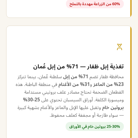
60% من الزراعة مهددة بالتملح
تغذية إبل ظفار — 71% من إبل عُمان
محافظة ظفار تضم
71% من إبل
سلطنة عُمان، بينما تتركز
23% من الماعز
و
31% من الأغنام
في منطقة الباطنة. هذه
القطعان الضخمة تحتاج مصادر علف بروتيني مستدامة
وميسورة الكلفة. أوراق السيسبان تحتوي على
25-30%
بروتين خام
وتقبل عليها الإبل والماعز والأغنام بشهية كبيرة
— سواء طازجة أو مجففة كعلف محفوظ.
25-30% بروتين خام في الأوراق