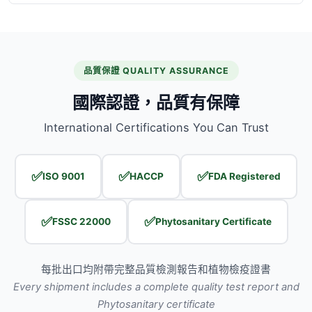
品質保證 QUALITY ASSURANCE
國際認證，品質有保障
International Certifications You Can Trust
✅
✅
✅
ISO 9001
HACCP
FDA Registered
✅
✅
FSSC 22000
Phytosanitary Certificate
每批出口均附帶完整品質檢測報告和植物檢疫證書
Every shipment includes a complete quality test report and
Phytosanitary certificate