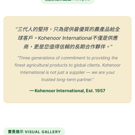
“三代人的堅持，只為提供最優質的農產品給全
球客戶。Kohenoor International不僅是供應
商，更是您值得信賴的長期合作夥伴。”
“Three generations of commitment to providing the
finest agricultural products to global clients. Kohenoor
International is not just a supplier — we are your
trusted long-term partner.”
— Kohenoor International, Est. 1957
實景展示 VISUAL GALLERY