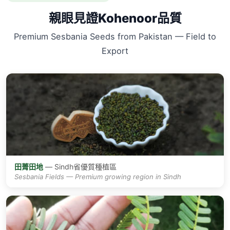
親眼見證Kohenoor品質
Premium Sesbania Seeds from Pakistan — Field to
Export
田菁田地
— Sindh省優質種植區
Sesbania Fields — Premium growing region in Sindh