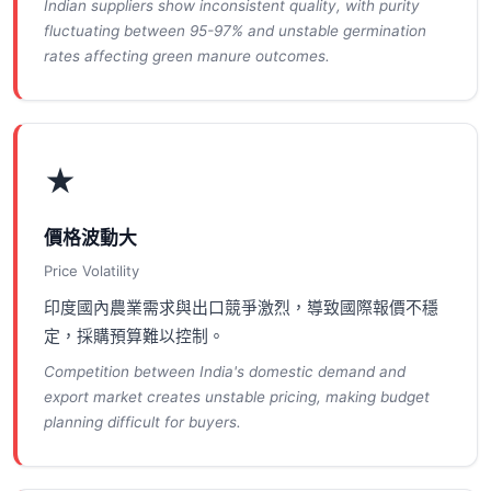
Indian suppliers show inconsistent quality, with purity
fluctuating between 95-97% and unstable germination
rates affecting green manure outcomes.
★
價格波動大
Price Volatility
印度國內農業需求與出口競爭激烈，導致國際報價不穩
定，採購預算難以控制。
Competition between India's domestic demand and
export market creates unstable pricing, making budget
planning difficult for buyers.