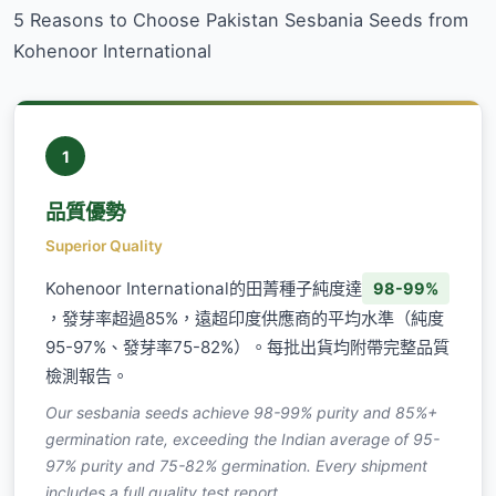
5 Reasons to Choose Pakistan Sesbania Seeds from
Kohenoor International
1
品質優勢
Superior Quality
Kohenoor International的田菁種子純度達
98-99%
，發芽率超過85%，遠超印度供應商的平均水準（純度
95-97%、發芽率75-82%）。每批出貨均附帶完整品質
檢測報告。
Our sesbania seeds achieve 98-99% purity and 85%+
germination rate, exceeding the Indian average of 95-
97% purity and 75-82% germination. Every shipment
includes a full quality test report.