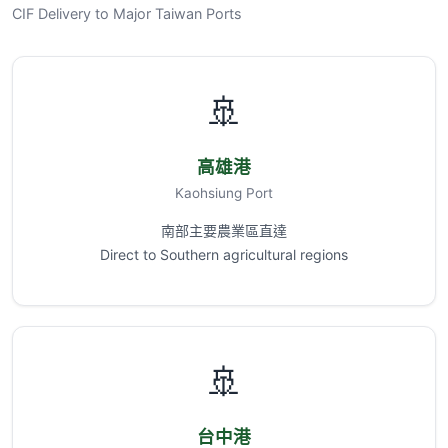
CIF Delivery to Major Taiwan Ports
🚢
高雄港
Kaohsiung Port
南部主要農業區直達
Direct to Southern agricultural regions
🚢
台中港