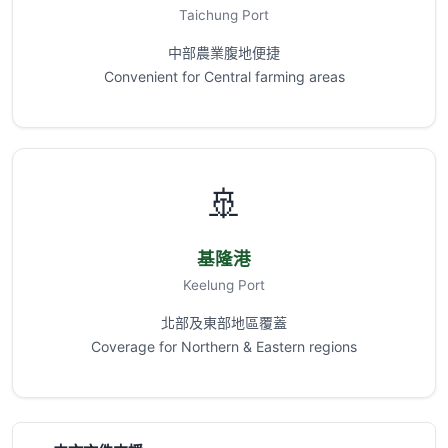
Taichung Port
中部農業腹地便捷
Convenient for Central farming areas
🚢
基隆港
Keelung Port
北部及東部地區覆蓋
Coverage for Northern & Eastern regions