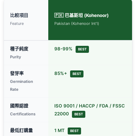
比較項目
🇵🇰 巴基斯坦 (Kohenoor)
Feature
Pakistan (Kohenoor Int'l)
種子純度
98-99%
BEST
Purity
發芽率
85%+
BEST
Germination
Rate
國際認證
ISO 9001 / HACCP / FDA / FSSC
22000
Certifications
BEST
最低訂購量
1 MT
BEST