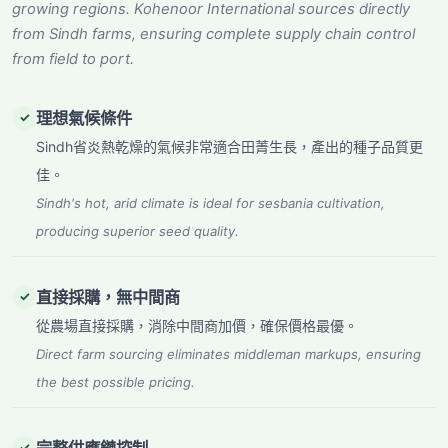
growing regions. Kohenoor International sources directly
from Sindh farms, ensuring complete supply chain control
from field to port.
理想氣候條件
✓
Sindh省炎熱乾燥的氣候非常適合田菁生長，產出的種子品質更
佳。
Sindh's hot, arid climate is ideal for sesbania cultivation,
producing superior seed quality.
直接採購，無中間商
✓
從農場直接採購，消除中間商加價，確保價格最優。
Direct farm sourcing eliminates middleman markups, ensuring
the best possible pricing.
✓